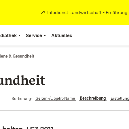
Extern:
Infodienst Landwirtschaft - Ernährung
diathek
Service
Aktuelles
iene & Gesundheit
undheit
Seiten-/Objekt-Name
Beschreibung
Erstellun
Sortierung: