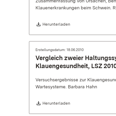
Zusammenfassung von Ursachen, Be
Klauenerkrankungen beim Schwein. 
Download:
Herunterladen
Erstellungsdatum: 18.06.2010
Vergleich zweier Haltungssy
Klauengesundheit, LSZ 201
Versuchsergebnisse zur Klauengesundh
Wartesysteme. Barbara Hahn
Download:
Herunterladen