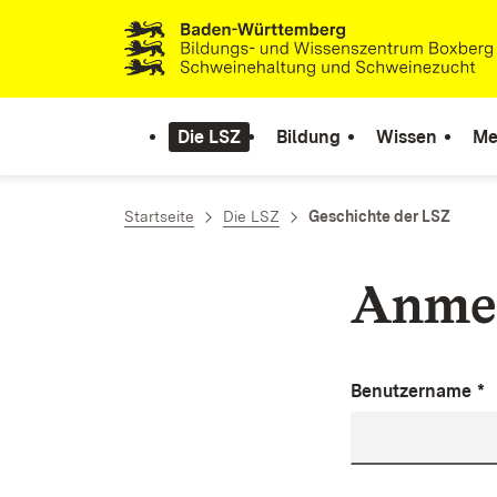
Zum Inhalt springen
Link zur Startseite
Die LSZ
Bildung
Wissen
Me
Startseite
Die LSZ
Geschichte der LSZ
Anme
Benutzername
*