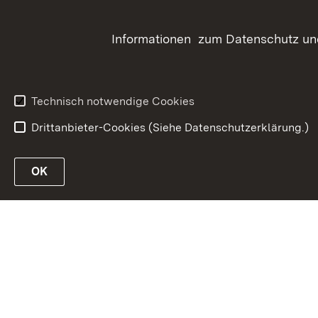
Telefonverzeichnis
Tagungsstätte
Kontakt
Informationen zum Datenschutz und
Veranstaltung
Anfahrt
Vortragsange
außerhalb de
Technisch notwendige Cookies
Drittanbieter-Cookies (Siehe Datenschutzerklärung.)
In
OK