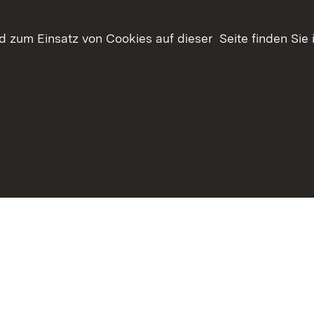
 für Ihre
 zum Einsatz von Cookies auf dieser Seite finden Sie 
 reservieren
bote
r LSZ
haltsübersicht
Kontakt
Datenschutz
Erklärung zur Barrie