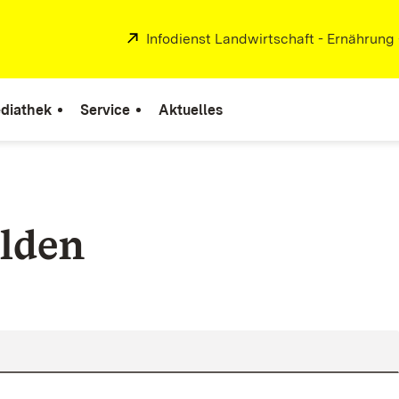
Extern:
Infodienst Landwirtschaft - Ernährung
diathek
Service
Aktuelles
lden