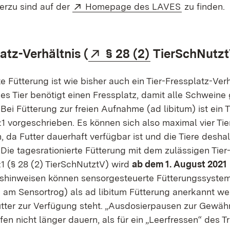
Extern:
(Öffnet in 
ierzu sind auf der
Homepage des LAVES
zu finden.
Extern:
(Öffnet in ne
atz-Verhältnis (
§ 28 (2)
TierSchNutzt
te Fütterung ist wie bisher auch ein Tier-Fressplatz-Verh
des Tier benötigt einen Fressplatz, damit alle Schweine 
Bei Fütterung zur freien Aufnahme (ad libitum) ist ein T
:1 vorgeschrieben. Es können sich also maximal vier Tie
n, da Futter dauerhaft verfügbar ist und die Tiere desh
Die tagesrationierte Fütterung mit dem zulässigen Tier
:1 (§ 28 (2) TierSchNutztV) wird
ab dem 1. August 2021
shinweisen können sensorgesteuerte Fütterungssystem
g am Sensortrog) als ad libitum Fütterung anerkannt we
ter zur Verfügung steht. „Ausdosierpausen zur Gewähr
fen nicht länger dauern, als für ein „Leerfressen“ des 