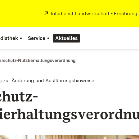
Extern:
Infodienst Landwirtschaft - Ernährung
diathek
Service
Aktuelles
erschutz-Nutztierhaltungsverordnung
g zur Änderung und Ausführungshinweise
chutz-
ierhaltungsverordn