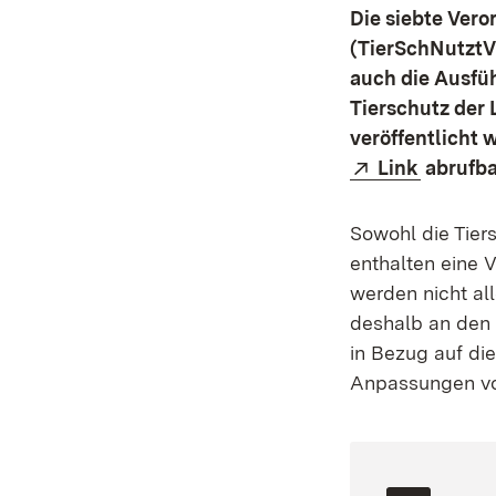
Die siebte Ver
(TierSchNutztV) 
auch die Ausfü
Tierschutz der
veröffentlicht 
Extern:
(Öffnet 
Link
abrufba
Sowohl die Tier
enthalten eine V
werden nicht all
deshalb an den
in Bezug auf di
Anpassungen v