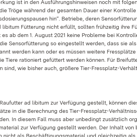
erkung ist in den Ausführungshinweisen noch mit folg
 die Tröge während der gesamten Dauer einer Kontrolle l
sdosierungspausen hin“. Betriebe, deren Sensorfütteru
 libitum Fütterung nicht erfüllt, sollten frühzeitig ihre 
 es ab dem 1. August 2021 keine Probleme bei Kontrolle
ie Sensorfütterung so eingestellt werden, dass sie als
annt werden kann oder es müssen weitere Fressplätze
e Tiere rationiert gefüttert werden können. Für Breifu
 sind, wie bisher auch, größere Tier-Fressplatz-Verhält
Raufutter ad libitum zur Verfügung gestellt, können die
ätze in die Berechnung des Tier-Fressplatz-Verhältniss
en. In diesem Fall muss aber unbedingt zusätzlich or
aterial zur Verfügung gestellt werden. Der Inhalt von 
 nicht als Beschäftigungsmaterial und gleichzeitig als 