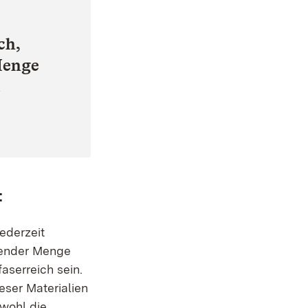
ch,
Menge
d
Öffnet in neuem Fenster)
:
ederzeit
hender Menge
aserreich sein.
eser Materialien
wohl die