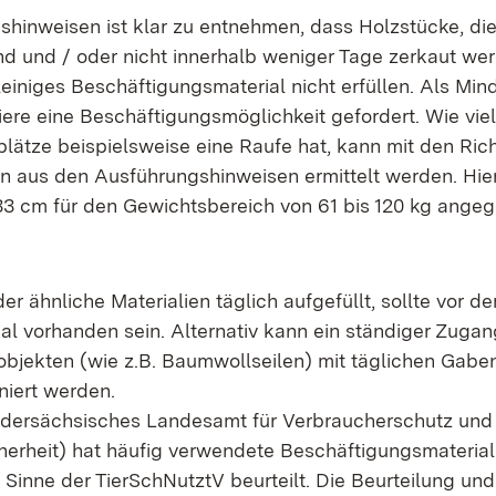
hinweisen ist klar zu entnehmen, dass Holzstücke, die
nd und / oder nicht innerhalb weniger Tage zerkaut we
leiniges Beschäftigungsmaterial nicht erfüllen. Als Mi
iere eine Beschäftigungsmöglichkeit gefordert. Wie vie
lätze beispielsweise eine Raufe hat, kann mit den Ric
en aus den Ausführungshinweisen ermittelt werden. Hier
33 cm für den Gewichtsbereich von 61 bis 120 kg ange
r ähnliche Materialien täglich aufgefüllt, sollte vor d
al vorhanden sein. Alternativ kann ein ständiger Zugan
bjekten (wie z.B. Baumwollseilen) mit täglichen Gabe
niert werden.
dersächsisches Landesamt für Verbraucherschutz und
herheit) hat häufig verwendete Beschäftigungsmateriali
 Sinne der TierSchNutztV beurteilt. Die Beurteilung un