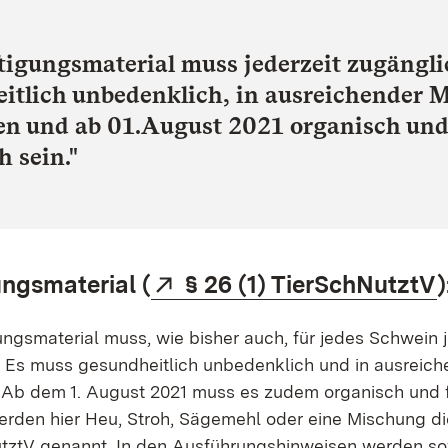
tigungsmaterial muss jederzeit zugängli
itlich unbedenklich, in ausreichender 
n und ab 01.August 2021 organisch un
h sein."
Extern:
(
ngsmaterial (
§ 26 (1) TierSchNutztV
)
ngsmaterial muss, wie bisher auch, für jedes Schwein j
. Es muss gesundheitlich unbedenklich und in ausreic
 Ab dem 1. August 2021 muss es zudem organisch und f
rden hier Heu, Stroh, Sägemehl oder eine Mischung di
utztV genannt. In den Ausführungshinweisen werden so