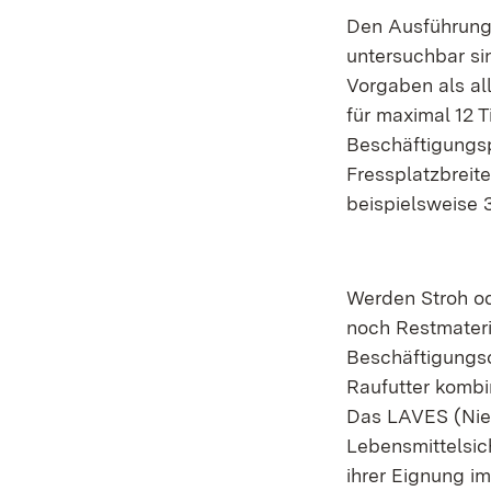
Den Ausführungs
untersuchbar si
Vorgaben als al
für maximal 12 T
Beschäftigungsp
Fressplatzbreit
beispielsweise 
Werden Stroh ode
noch Restmateri
Beschäftigungso
Raufutter kombi
Das LAVES (Nie
Lebensmittelsic
ihrer Eignung im