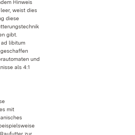
endem Hinweis
eer, weist dies
ng diese
Fütterungstechnik
n gibt.
 ad libitum
 geschaffen
tterautomaten und
nisse als 4:1
se
es mit
ganisches
beispielsweise
Raufutter zur