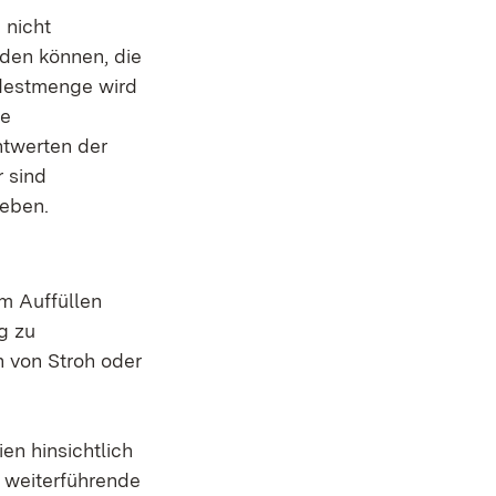
 nicht
rden können, die
ndestmenge wird
le
htwerten der
 sind
geben.
em Auffüllen
g zu
n von Stroh oder
en hinsichtlich
d weiterführende