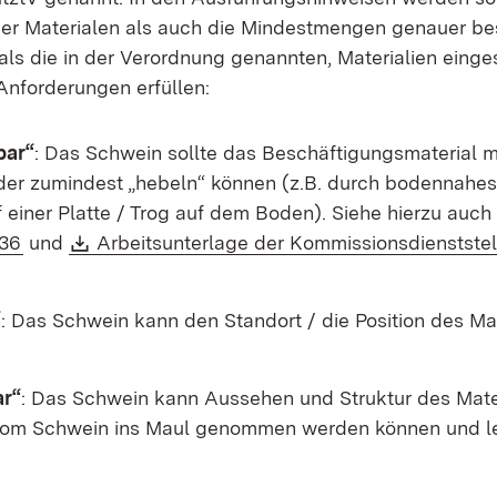
er Materialen als auch die Mindestmengen genauer be
ls die in der Verordnung genannten, Materialien einge
Anforderungen erfüllen:
bar“
: Das Schwein sollte das Beschäftigungsmaterial m
er zumindest „hebeln“ können (z.B. durch bodennahe
 einer Platte / Trog auf dem Boden). Siehe hierzu auch
(Öffnet in neuem Fenster)
Download:
336
und
Arbeitsunterlage der Kommissionsdienstste
net in neuem Fenster)
“
: Das Schwein kann den Standort / die Position des Ma
ar“
: Das Schwein kann Aussehen und Struktur des Mate
om Schwein ins Maul genommen werden können und le