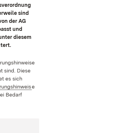
gsverordnung
erweile sind
von der AG
passt und
 unter diesem
tert.
hrungshinweise
t sind. Diese
et es sich
enster)
(Öffnet in neuem Fenster)
rungshinweis
e
ei Bedarf