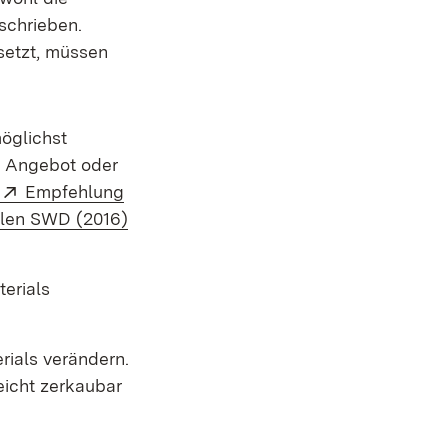
schrieben.
setzt, müssen
öglichst
s Angebot oder
Extern:
Empfehlung
llen SWD (2016)
terials
rials verändern.
icht zerkaubar