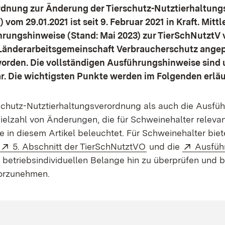
ordnung zur Änderung der Tierschutz-Nutztierhaltun
vom 29.01.2021 ist seit 9. Februar 2021 in Kraft. Mittl
hrungshinweise (Stand: Mai 2023) zur TierSchNutztV 
 Länderarbeitsgemeinschaft Verbraucherschutz ange
worden. Die vollständigen Ausführungshinweise sind
in neuem Fenster)
r. Die wichtigsten Punkte werden im Folgenden erläu
schutz-Nutztierhaltungsverordnung als auch die Ausfü
ielzahl von Änderungen, die für Schweinehalter relevan
e in diesem Artikel beleuchtet. Für Schweinehalter biet
Extern:
(Öffnet in neuem F
Extern:
5. Abschnitt der TierSchNutztVO
und die
Ausfüh
e betriebsindividuellen Belange hin zu überprüfen und b
orzunehmen.