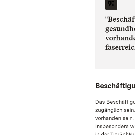
"Beschäf
gesundhe
vorhande
faserreic
Beschäftigu
Das Beschäftigu
zugänglich sein
vorhanden sein.
Insbesondere we
in der TierSchN