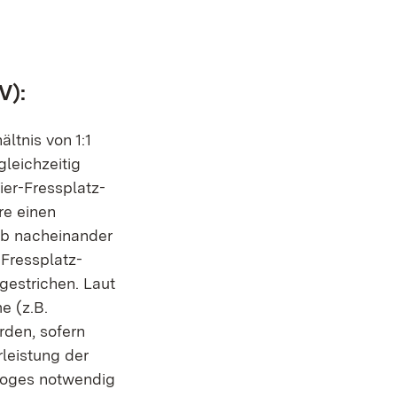
neuem Fenster)
uem Fenster)
V):
ältnis von 1:1
gleichzeitig
ier-Fressplatz-
re einen
alb nacheinander
-Fressplatz-
gestrichen. Laut
e (z.B.
rden, sofern
leistung der
Troges notwendig