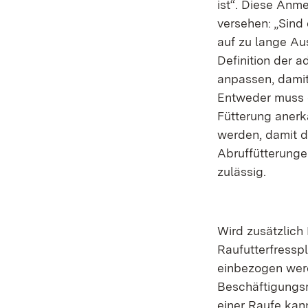
ist“. Diese Anm
versehen: „Sind
auf zu lange Au
Definition der ad
anpassen, damit
Entweder muss d
Fütterung anerk
werden, damit di
Abruffütterungen
zulässig.
Wird zusätzlich 
Raufutterfresspl
einbezogen werd
Beschäftigungsm
einer Raufe kann