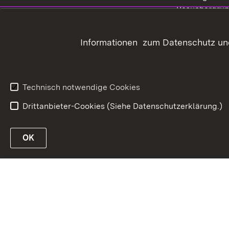
Besuchergru
Telefonverzeichnis
Tagungsstätte
Kontakt
Informationen zum Datenschutz und
Veranstaltung
Anfahrt
Vortragsange
außerhalb de
Technisch notwendige Cookies
Drittanbieter-Cookies (Siehe Datenschutzerklärung.)
In
OK