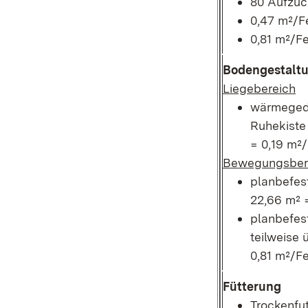
80 Aufzuc
0,47 m²/Fe
0,81 m²/Fe
Bodengestalt
Liegebereich
wärmeged
Ruhekiste 
= 0,19 m²/
Bewegungsber
planbefest
22,66 m² =
planbefest
teilweise 
0,81 m²/Fe
Fütterung
Trockenfu