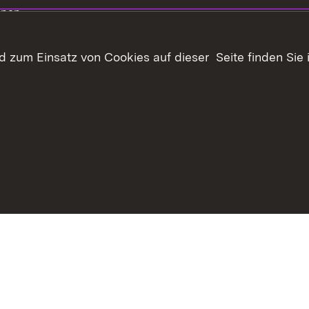
ppen
 für Ihre
 zum Einsatz von Cookies auf dieser Seite finden Sie 
 reservieren
bote
r LSZ
haltsübersicht
Kontakt
Datenschutz
Erklärung zur Barrie