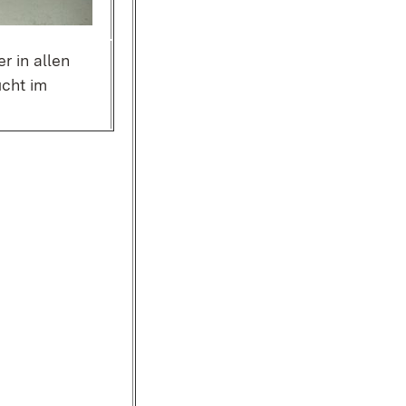
r in allen
ucht im