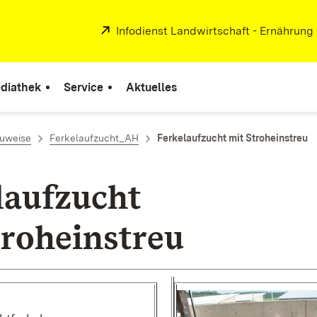
Extern:
Infodienst Landwirtschaft - Ernährung
diathek
Service
Aktuelles
auweise
Ferkelaufzucht_AH
Ferkelaufzucht mit Stroheinstreu
laufzucht
troheinstreu