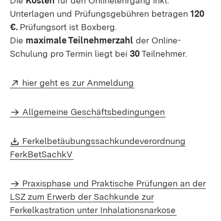
Die
Kosten
für den Onlinelehrgang inkl.
Unterlagen und Prüfungsgebühren betragen
120
€.
Prüfungsort ist Boxberg.
Die
maximale Teilnehmerzahl
der Online-
Schulung pro Termin liegt bei
30
Teilnehmer.
Extern:
(Öffnet in neuem Fens
hier geht es zur Anmeldung
Allgemeine Geschäftsbedingungen
Download:
Ferkelbetäubungssachkundeverordnung
(Öffnet in neuem Fenster)
FerkBetSachkV
Praxisphase und Praktische Prüfungen an der
LSZ zum Erwerb der Sachkunde zur
Ferkelkastration unter Inhalationsnarkose